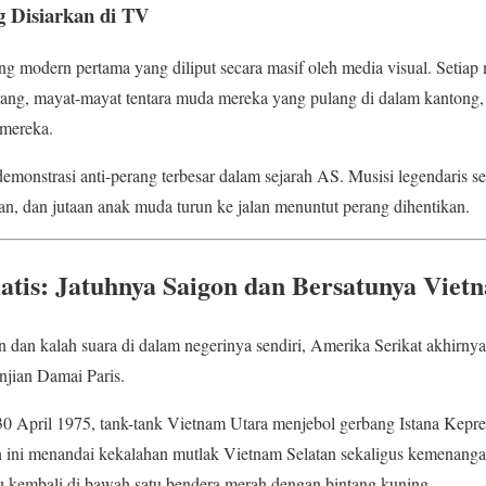
g Disiarkan di TV
g modern pertama yang diliput secara masif oleh media visual. Setia
ang, mayat-mayat tentara muda mereka yang pulang di dalam kantong, 
 mereka.
monstrasi anti-perang terbesar dalam sejarah AS. Musisi legendaris s
, dan jutaan anak muda turun ke jalan menuntut perang dihentikan.
tis: Jatuhnya Saigon dan Bersatunya Viet
n dan kalah suara di dalam negerinya sendiri, Amerika Serikat akhirny
njian Damai Paris.
0 April 1975, tank-tank Vietnam Utara menjebol gerbang Istana Kepre
ni menandai kekalahan mutlak Vietnam Selatan sekaligus kemenangan
u kembali di bawah satu bendera merah dengan bintang kuning.