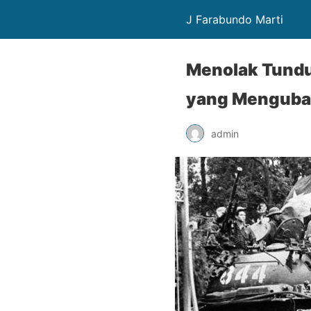
J Farabundo Marti
Menolak Tundu
yang Menguba
admin