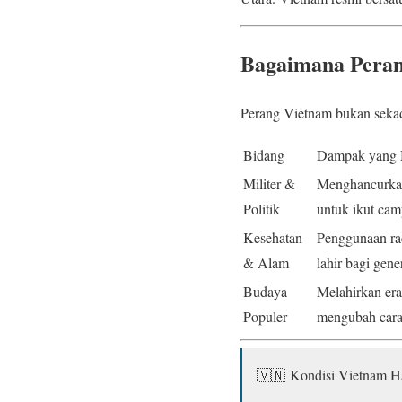
Bagaimana Peran
Perang Vietnam bukan sekad
Bidang
Dampak yang 
Militer &
Menghancurkan 
Politik
untuk ikut cam
Kesehatan
Penggunaan r
& Alam
lahir bagi gen
Budaya
Melahirkan era
Populer
mengubah cara 
🇻🇳 Kondisi Vietnam Har