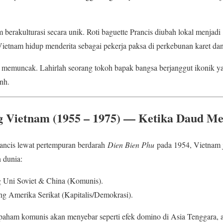
 berakulturasi secara unik. Roti baguette Prancis diubah lokal menjadi
 Vietnam hidup menderita sebagai pekerja paksa di perkebunan karet dan
memuncak. Lahirlah seorang tokoh bapak bangsa berjanggut ikonik 
nh.
ng Vietnam (1955 – 1975) — Ketika Daud M
rancis lewat pertempuran berdarah
Dien Bien Phu
pada 1954, Vietnam j
 dunia:
 Uni Soviet & China (Komunis).
g Amerika Serikat (Kapitalis/Demokrasi).
 paham komunis akan menyebar seperti efek domino di Asia Tenggara,