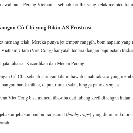
lah awal mula Perang Vietnam—sebuah konflik yang kelak memicu tra
owongan Củ Chi yang Bikin AS Frustrasi
rika menang telak. Mereka punya jet tempur canggih, bom napalm yang
Vietnam Utara (Viet Cong) hanyalah tentara dengan baju petani tradisi
jata rahasia: Kecerdikan dan Medan Perang.
n Củ Chi, sebuah jaringan labirin bawah tanah raksasa yang memben
angun barak militer, dapur, rumah sakit, hingga pabrik senjata.
rena Viet Cong bisa muncul tiba-tiba dari lubang kecil di tengah hutan
ebakan-jebakan bambu tradisional (
booby traps
) yang dilumuri kotor
parah.