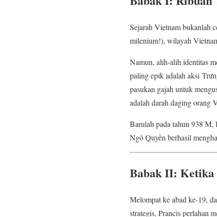
Babak I: Ribuan
Sejarah Vietnam bukanlah ce
milenium!), wilayah Vietnam
Namun, alih-alih identitas 
paling epik adalah aksi Tr
pasukan gajah untuk mengus
adalah darah daging orang 
Barulah pada tahun 938 M, l
Ngô Quyền berhasil mengha
Babak II: Ketik
Melompat ke abad ke-19, dat
strategis, Prancis perlaha