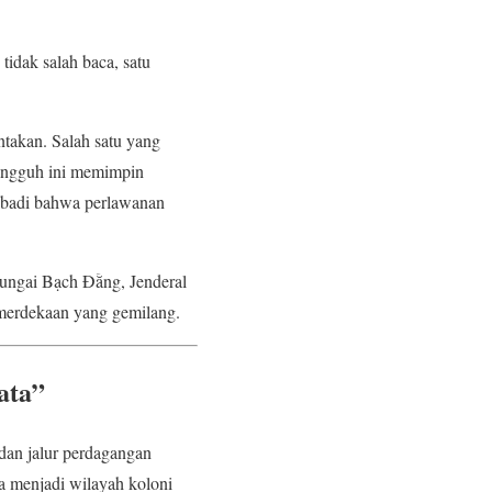
idak salah baca, satu
ntakan. Salah satu yang
tangguh ini memimpin
abadi bahwa perlawanan
Sungai Bạch Đằng, Jenderal
erdekaan yang gemilang.
ata”
dan jalur perdagangan
 menjadi wilayah koloni