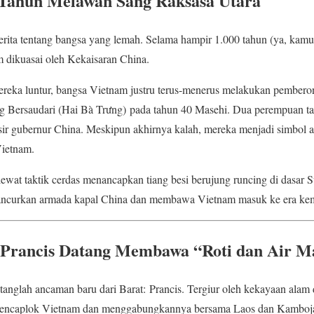
 Tahun Melawan Sang Raksasa Utara
rita tentang bangsa yang lemah. Selama hampir 1.000 tahun (ya, kamu t
 dikuasai oleh Kekaisaran China.
mereka luntur, bangsa Vietnam justru terus-menerus melakukan pembero
ưng Bersaudari (Hai Bà Trưng) pada tahun 40 Masehi. Dua perempuan 
ir gubernur China. Meskipun akhirnya kalah, mereka menjadi simbol 
Vietnam.
ewat taktik cerdas menancapkan tiang besi berujung runcing di dasar 
ncurkan armada kapal China dan membawa Vietnam masuk ke era kem
a Prancis Datang Membawa “Roti dan Air M
anglah ancaman baru dari Barat: Prancis. Tergiur oleh kekayaan alam 
n mencaplok Vietnam dan menggabungkannya bersama Laos dan Kamboja