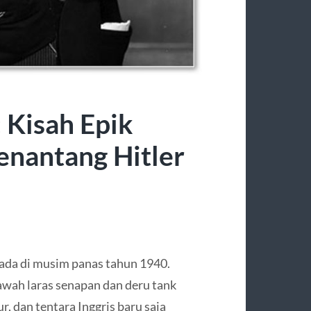
 Kisah Epik
enantang Hitler
da di musim panas tahun 1940.
bawah laras senapan dan deru tank
r, dan tentara Inggris baru saja